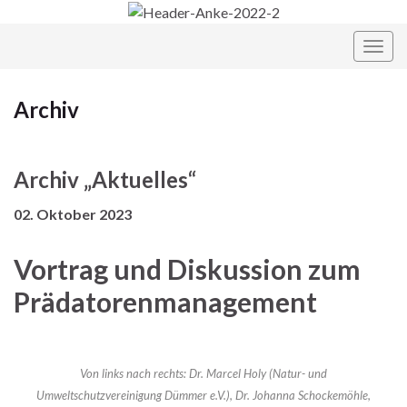
Navi
umsc
Archiv
Archiv „Aktuelles“
02. Oktober 2023
Vortrag und Diskussion zum
Prädatorenmanagement
Von links nach rechts: Dr. Marcel Holy (Natur- und
Umweltschutzvereinigung Dümmer e.V.), Dr. Johanna Schockemöhle,