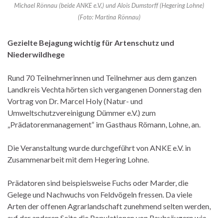
Michael Rönnau (beide ANKE e.V,) und Alois Dumstorff (Hegering Lohne)
(Foto: Martina Rönnau)
Gezielte Bejagung wichtig für Artenschutz und
Niederwildhege
Rund 70 Teilnehmerinnen und Teilnehmer aus dem ganzen
Landkreis Vechta hörten sich vergangenen Donnerstag den
Vortrag von Dr. Marcel Holy (Natur- und
Umweltschutzvereinigung Dümmer e.V.) zum
„Prädatorenmanagement“ im Gasthaus Römann, Lohne, an.
Die Veranstaltung wurde durchgeführt von ANKE e.V. in
Zusammenarbeit mit dem Hegering Lohne.
Prädatoren sind beispielsweise Fuchs oder Marder, die
Gelege und Nachwuchs von Feldvögeln fressen. Da viele
Arten der offenen Agrarlandschaft zunehmend selten werden,
auf der anderen Seite die Populationen von Raubsäugern wie